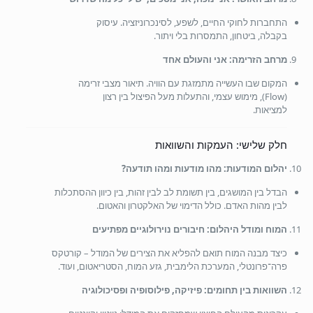
התחברות לחוקי החיים, לשפע, לסינכרוניזציה. עיסוק
בקבלה, ביטחון, התמסרות בלי ויתור.
מרחב הזרימה: אני והעולם אחד
המקום שבו העשייה מתמזגת עם הוויה. תיאור מצבי זרימה
(Flow), מימוש עצמי, והתעלות מעל הפיצול בין רצון
למציאות.
חלק שלישי: העמקות והשוואות
יהלום המודעות: מהו מודעות ומהו תודעה?
הבדל בין המושגים, בין תשומת לב לבין זהות, בין כיוון ההסתכלות
לבין מהות האדם. כולל הדימוי של האלקטרון והאטום.
המוח ומודל היהלום: חיבורים נוירולוגיים מפתיעים
כיצד מבנה המוח תואם להפליא את הצירים של המודל – קורטקס
פרה־פרונטלי, המערכת הלימבית, גזע המוח, הסטריאטום, ועוד.
השוואות בין תחומים: פיזיקה, פילוסופיה ופסיכולוגיה