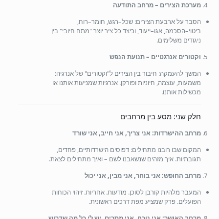
מערכת הצירים – מרחב התודעה
הסבר על ארבעת הצירים: שכל–רגש, חומר–רוח,
ביטוי–הסכמה, אגו–ייעוד, וכיצד כל ציר יוצר "מתח חיובי" בין
ניגודים משלימים.
וקטורים אנרגטיים – תנועת הנפש
המשך להעמקה: חיבור בין הצירים ל"וקטורים" של אנרגיה:
משמעות, עוצמה, חיוניות ופורקן. אנרגיות שמניעות אותנו או
מכשילות אותנו.
חלק שני: מסע בין מרחבים
מרחב ההישרדות: אני צריך, אני חייב, אני שורד
המקום שבו רובנו מתחילים: דפוסים הישרדותיים, פחדים,
תגובתיות. איך מזהים שנשאבנו לשם – ואיך מתחילים לצאת.
מרחב החופש: אני בוחר, אני מבין, אני יכול
המעבר מלהיות קורבן לסוכן. מודעות. אחריות. זיהוי הכוחות
הפועלים. פרק שמציע מפת דרכים ראשונית.
מרחב האושר: אני נוכח, אני מסכים, יש לי כל מה שדרוש