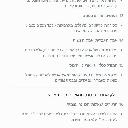
עקרונות מהעולם החיצון שמחזקים את המודל: ניוטון וקוונטים,
יין־יאנג, יונג ופרויד, שפינוזה ודקארט.
דפוסים חוזרים בטבע
ספירלות, פרקטלים, מעגלים, מערבולות – כיצד מבנים בטבע
מדמים את התודעה האנושית.
אנרגיה גברית ואנרגיה נשית
ניתוח מחדש של אנרגיה דרך המודל – לא מגדרית, אלא תדרית.
מתי כל אנרגיה מופיעה, ואיך יוצרים ביניהן הרמוניה.
המודל ככלי זוגי, ארגוני וחינוכי
פרק מעשי שמרחיב את היישומים: איך אפשר להשתמש במודל
בזוגיות, בעבודה עם ילדים, ובבניית צוותים.
חלק אחרון: סיכום, תרגול והמשך המסע
תרגולים, שאלות והכוונה עצמית
שאלות למיקוד עצמי, תרגולי מודעות, כלים ליישום המודל ביומיום.
לא "תוכנית", אלא מפת חקירה.