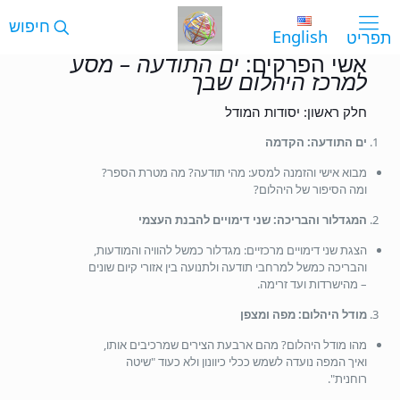
English
אשי הפרקים:
ים התודעה – מסע
למרכז היהלום שבך
חלק ראשון: יסודות המודל
ים התודעה: הקדמה
מבוא אישי והזמנה למסע: מהי תודעה? מה מטרת הספר?
ומה הסיפור של היהלום?
המגדלור והבריכה: שני דימויים להבנת העצמי
הצגת שני דימויים מרכזיים: מגדלור כמשל להוויה והמודעות,
והבריכה כמשל למרחבי תודעה ולתנועה בין אזורי קיום שונים
– מהישרדות ועד זרימה.
מודל היהלום: מפה ומצפן
מהו מודל היהלום? מהם ארבעת הצירים שמרכיבים אותו,
ואיך המפה נועדה לשמש ככלי כיוונון ולא כעוד "שיטה
רוחנית".