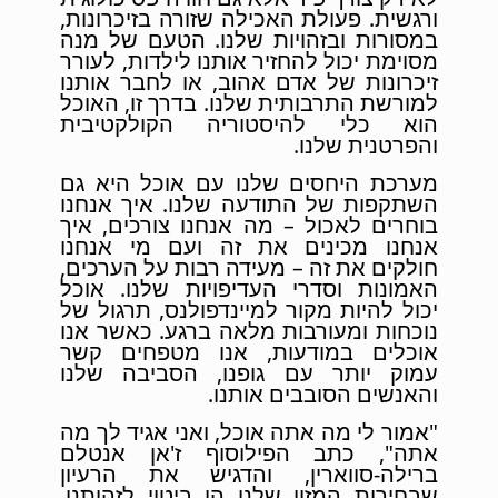
ורגשית. פעולת האכילה שזורה בזיכרונות,
במסורות ובזהויות שלנו. הטעם של מנה
מסוימת יכול להחזיר אותנו לילדות, לעורר
זיכרונות של אדם אהוב, או לחבר אותנו
למורשת התרבותית שלנו. בדרך זו, האוכל
הוא כלי להיסטוריה הקולקטיבית
והפרטנית שלנו.
מערכת היחסים שלנו עם אוכל היא גם
השתקפות של התודעה שלנו. איך אנחנו
בוחרים לאכול – מה אנחנו צורכים, איך
אנחנו מכינים את זה ועם מי אנחנו
חולקים את זה – מעידה רבות על הערכים,
האמונות וסדרי העדיפויות שלנו. אוכל
יכול להיות מקור למיינדפולנס, תרגול של
נוכחות ומעורבות מלאה ברגע. כאשר אנו
אוכלים במודעות, אנו מטפחים קשר
עמוק יותר עם גופנו, הסביבה שלנו
והאנשים הסובבים אותנו.
"אמור לי מה אתה אוכל, ואני אגיד לך מה
אתה", כתב הפילוסוף ז'אן אנטלם
ברילה-סווארין, והדגיש את הרעיון
שבחירות המזון שלנו הן ביטוי לזהותנו.