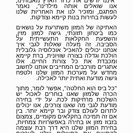
"איננו יורשים את כדור הארץ מאבותינו;
אנו שואלים אותה מילדינו", נאמר
הפתגם, ומזכיר לנו את האחריות שלנו
לעשות בחירות בנות קיימא וצודקות.
האתיקה של המזון משתרעת על נושאים
כמו ביטחון תזונתי, גישה למזון מזין,
והשפעת החקלאות התעשייתית על
הסביבה. זה מעלה שאלות לגבי איך
אנחנו יכולים להאכיל אוכלוסיה גלובלית
הולכת וגדלה בצורה שוויונית, ברת קיימא
ומכבדת את כל צורות החיים. אלו
אתגרים מורכבים המחייבים אותנו לחשוב
מחדש על מערכות המזון שלנו ולטפח
גישה מודעת ואתית יותר לאכילה.
"כל ביס הוא החלטה", אפשר לומר, מתוך
הכרה שלמזון שאנו בוחרים לאכול יש
השלכות מרחיקות לכת. על ידי בחירה
מודעת לגבי מה שאנו צורכים, אנו יכולים
לתרום לעולם צודק ובר קיימא יותר. בין
אם זה תמיכה בחקלאים מקומיים, צמצום
בזבוז מזון או בחירה באפשרויות צמחיות,
בחירת המזון שלנו היא דרך רבת עוצמה