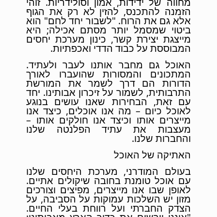
מחווה של ידידות, אמון וסולידריות. זוהי
הזמנה להתכנס, להזין לא רק את הגוף
אלא גם את הרוח. "לשבור יחד לחם" הוא
ביטוי שמסמל יותר מסתם אכילה; היא
מייצגת יצירת קשר, כינון מערכת יחסים
המבוססת על כבוד הדדי ואכפתיות.
האוכל גם מחבר אותנו לעבר ולעתיד.
המתכונים והמסורות שהועברו לאורך
הדורות הם דרך לשמר את המורשת
התרבותית, לשמור על זיכרון אבותינו. יחד
עם זאת, הבחירות שאנו עושים בנוגע
לאוכל כיום – מה אנו אוכלים, כיצד אנו
מייצרים אותו וכיצד אנו חולקים אותו –
מעצבות את עתיד הפלנטה שלנו
והחברות שלנו.
האתיקה של האוכל
בעולם המודרני, מערכת היחסים שלנו
עם אוכל טומנת בחובה שיקולים אתיים.
לאופן שבו אנו מייצרים, מפיצים וצורכים
מזון יש השלכות עמוקות על הסביבה, על
הצדק החברתי ועל רווחת בעלי החיים.