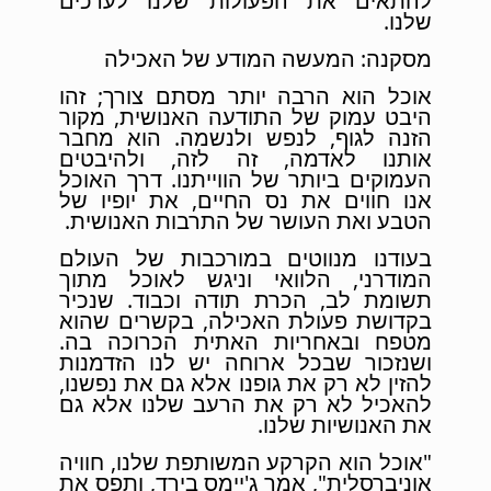
להתאים את הפעולות שלנו לערכים
שלנו.
מסקנה: המעשה המודע של האכילה
אוכל הוא הרבה יותר מסתם צורך; זהו
היבט עמוק של התודעה האנושית, מקור
הזנה לגוף, לנפש ולנשמה. הוא מחבר
אותנו לאדמה, זה לזה, ולהיבטים
העמוקים ביותר של הווייתנו. דרך האוכל
אנו חווים את נס החיים, את יופיו של
הטבע ואת העושר של התרבות האנושית.
בעודנו מנווטים במורכבות של העולם
המודרני, הלוואי וניגש לאוכל מתוך
תשומת לב, הכרת תודה וכבוד. שנכיר
בקדושת פעולת האכילה, בקשרים שהוא
מטפח ובאחריות האתית הכרוכה בה.
ושנזכור שבכל ארוחה יש לנו הזדמנות
להזין לא רק את גופנו אלא גם את נפשנו,
להאכיל לא רק את הרעב שלנו אלא גם
את האנושיות שלנו.
"אוכל הוא הקרקע המשותפת שלנו, חוויה
אוניברסלית", אמר ג'יימס בירד, ותפס את