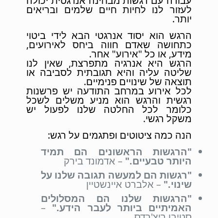
עבודה עם רגשות מבחינה אנרגטית יכולה
לעזור לנו לחיות חיים שלמים ובריאים
יותר.
הרגש הוא יסוד אנרגטי הבא לידי ביטוי
כתחושה שאדם חווה ביחס לאירועים,
מידע, או כל "אירוע" אחר.
הרגש היא אנרגיה מתפרצת, שאין לנו
שליטה עליה והיא תגובתית לסביבה או
תוצאה של שינויים פנימיים.
לכל אירוע במרחב התודעה יש פרשנות
רגשית והרגש הוא מניע משלים לשכל
כלומר לכל החלטה שלנו לפעול יש
משקל רגשי.
הנה כמה ציטוטים ופתגמים על רגש:
"הרגשות הראשונים הם תמיד
היותר טבעיים."
– אדמונד בירק
"רגשות הם למעשה תגובה שלנו על
שינוי."
– אלברט איינשטיין
"הרגשות שלנו הם המסלולים
האמיתיים ביותר לעבר הידע."
–
סטיבן ריצ'רדס