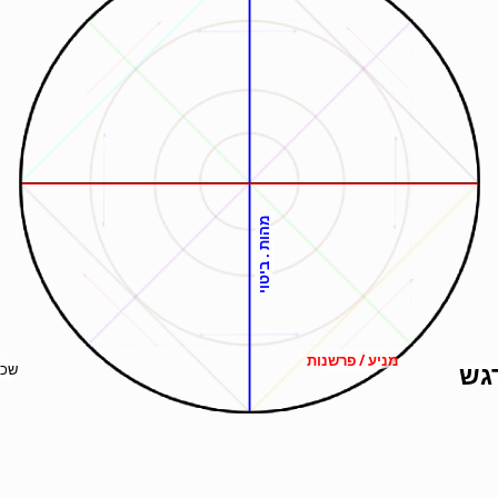
מהות . ביטוי
מניע / פרשנות
גש
שכל