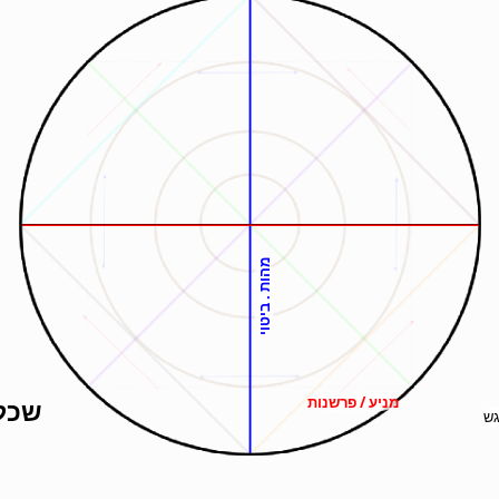
מהות . ביטוי
מניע / פרשנות
שכל
גש