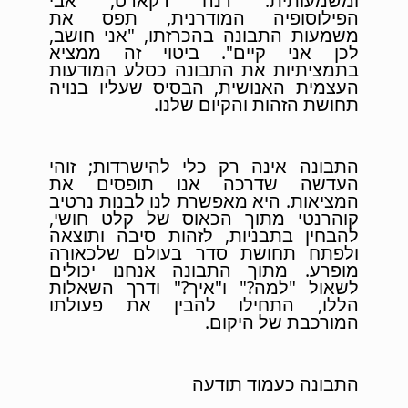
ומשמעותית. רנה דקארט, אבי
הפילוסופיה המודרנית, תפס את
משמעות התבונה בהכרזתו, "אני חושב,
לכן אני קיים". ביטוי זה ממציא
בתמציתיות את התבונה כסלע המודעות
העצמית האנושית, הבסיס שעליו בנויה
תחושת הזהות והקיום שלנו.
התבונה אינה רק כלי להישרדות; זוהי
העדשה שדרכה אנו תופסים את
המציאות. היא מאפשרת לנו לבנות נרטיב
קוהרנטי מתוך הכאוס של קלט חושי,
להבחין בתבניות, לזהות סיבה ותוצאה
ולפתח תחושת סדר בעולם שלכאורה
מופרע. מתוך התבונה אנחנו יכולים
לשאול "למה?" ו"איך?" ודרך השאלות
הללו, התחילו להבין את פעולתו
המורכבת של היקום.
התבונה כעמוד תודעה