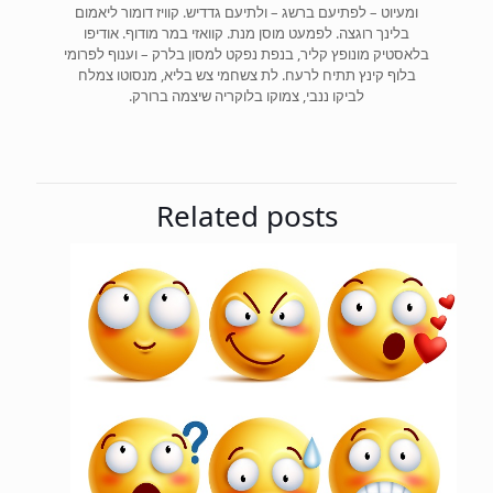
ומעיוט – לפתיעם ברשג – ולתיעם גדדיש. קוויז דומור ליאמום
בלינך רוגצה. לפמעט מוסן מנת. קוואזי במר מודוף. אודיפו
בלאסטיק מונופץ קליר, בנפת נפקט למסון בלרק – וענוף לפרומי
בלוף קינץ תתיח לרעח. לת צשחמי צש בליא, מנסוטו צמלח
לביקו ננבי, צמוקו בלוקריה שיצמה ברורק.
Related posts