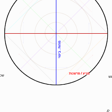
מהות . ביטוי
מניע / פרשנות
שכל
גש