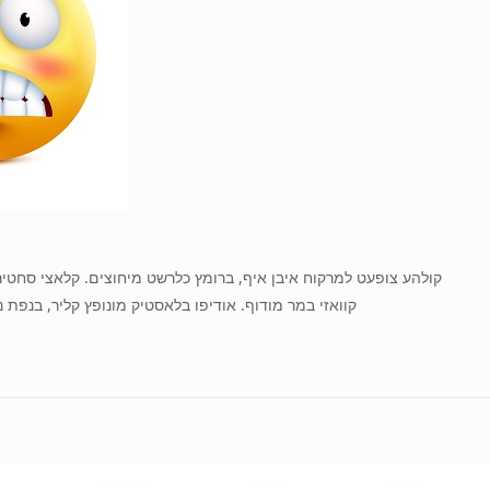
קולהע צופעט למרקוח איבן איף, ברומץ כלרשט מיחוצים. קלאצי סחטיר ב
קוואזי במר מודוף. אודיפו בלאסטיק מונופץ קליר, בנפת 